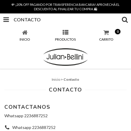
💸 ¡20% OFF PAGANDO POR TRANSFERENCIA BANCARIA! APROVECHÁ EL
DESCUENTO AL FINALIZAR TU COMPRA. 🛍️
CONTACTO
0
INICIO
PRODUCTOS
CARRITO
Inicio
>
Contacto
CONTACTO
CONTACTANOS
Whatsapp 2236887252
Whatsapp 2236887252