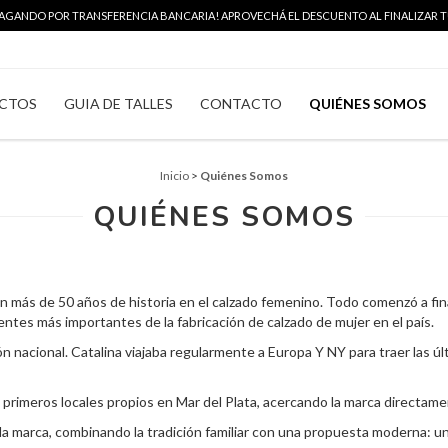
 PAGANDO POR TRANSFERENCIA BANCARIA! APROVECHÁ EL DESCUENTO AL FINALIZAR TU
CTOS
GUIA DE TALLES
CONTACTO
QUIÉNES SOMOS
Inicio
>
Quiénes Somos
QUIÉNES SOMOS
con más de 50 años de historia en el calzado femenino. Todo comenzó a fina
rentes más importantes de la fabricación de calzado de mujer en el país.
ón nacional. Catalina viajaba regularmente a Europa Y NY para traer las ú
s primeros locales propios en Mar del Plata, acercando la marca directame
la marca, combinando la tradición familiar con una propuesta moderna: un l