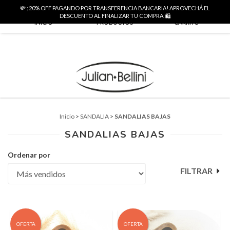
💸 ¡20% OFF PAGANDO POR TRANSFERENCIA BANCARIA! APROVECHÁ EL
0
DESCUENTO AL FINALIZAR TU COMPRA. 🛍️
INICIO
PRODUCTOS
CARRITO
Inicio
>
SANDALIA
>
SANDALIAS BAJAS
SANDALIAS BAJAS
Ordenar por
FILTRAR
OFERTA
OFERTA