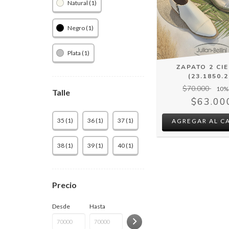
Natural (1)
Negro (1)
Plata (1)
ZAPATO 2 CI
(23.1850.2
$70.000
10
%
Talle
$63.00
35 (1)
36 (1)
37 (1)
AGREGAR AL C
38 (1)
39 (1)
40 (1)
Precio
Desde
Hasta