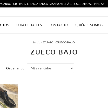
 PAGANDO POR TRANSFERENCIA BANCARIA! APROVECHÁ EL DESCUENTO AL FINALIZAR TU
CTOS
GUIA DE TALLES
CONTACTO
QUIÉNES SOMOS
Inicio
>
ZAPATO
>
ZUECO BAJO
ZUECO BAJO
Ordenar por