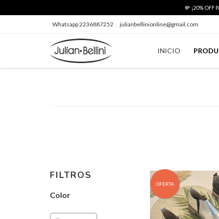
💸 ¡20% OFF
Whatsapp 2236887252
julianbellinionline@gmail.com
INICIO
PRODU
FILTROS
OFERTA
Color