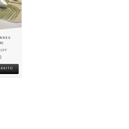
ERRES
6)
 OFF
0
ARRITO