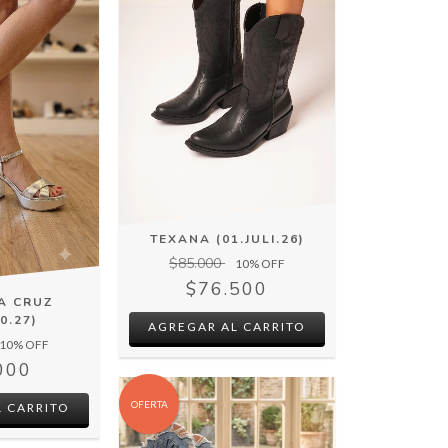
TEXANA (01.JULI.26)
$85.000
10
% OFF
$76.500
A CRUZ
0.27)
AGREGAR AL CARRITO
10
% OFF
000
OFERTA
 CARRITO