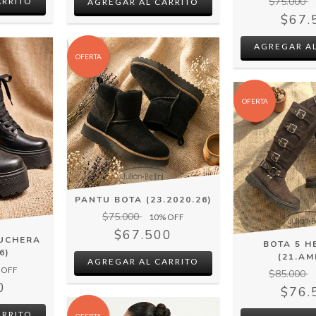
$75.000
ARRITO
AGREGAR AL CARRITO
$67.
AGREGAR AL
OFERTA
OFERTA
PANTU BOTA (23.2020.26)
$75.000
10
% OFF
$67.500
UCHERA
BOTA 5 H
6)
(21.AM
AGREGAR AL CARRITO
 OFF
$85.000
0
$76.
ARRITO
OFERTA