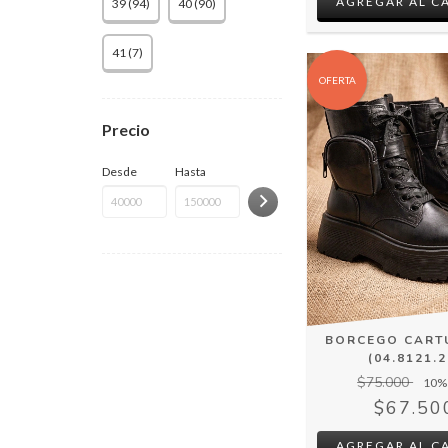
AGREGAR AL C
39 (94)
40 (90)
41 (7)
OFERTA
Precio
Desde
Hasta
BORCEGO CART
(04.8121.2
$75.000
10
%
$67.50
AGREGAR AL C