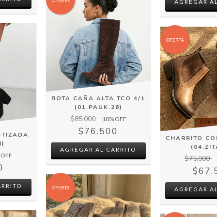
AGREGAR AL
OFERTA
BOTA CAÑA ALTA TCO 4/1
(01.PAUK.26)
$85.000
10
% OFF
$76.500
STIZADA
CHARRITO CO
6)
(04.ZIT
AGREGAR AL CARRITO
 OFF
$75.000
0
$67.
ARRITO
OFERTA
AGREGAR AL