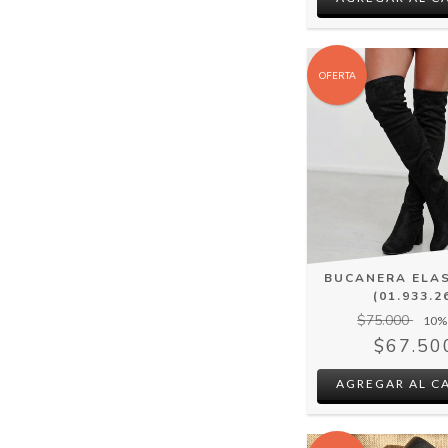
OFERTA
BUCANERA ELA
(01.933.2
$75.000
10
%
$67.50
AGREGAR AL C