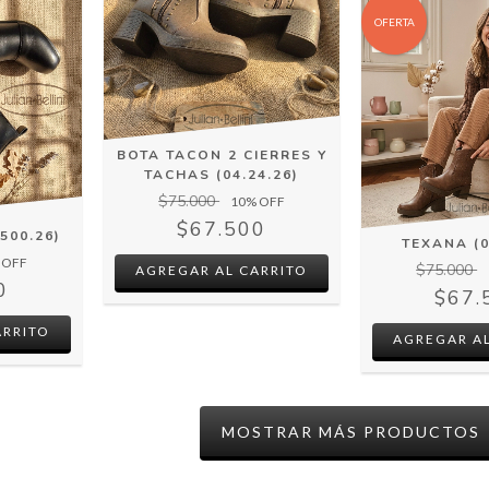
OFERTA
BOTA TACON 2 CIERRES Y
TACHAS (04.24.26)
$75.000
10
% OFF
$67.500
500.26)
TEXANA (0
 OFF
$75.000
AGREGAR AL CARRITO
0
$67.
ARRITO
AGREGAR AL
MOSTRAR MÁS PRODUCTOS