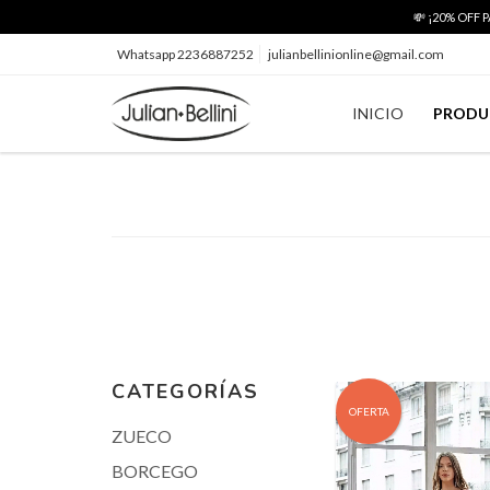
💸 ¡20% OFF
Whatsapp 2236887252
julianbellinionline@gmail.com
INICIO
PRODU
CATEGORÍAS
OFERTA
ZUECO
BORCEGO