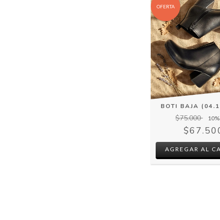
OFERTA
BOTI BAJA (04.1
$75.000
10
%
$67.50
AGREGAR AL C