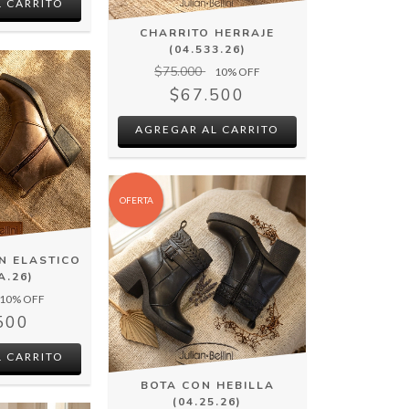
 CARRITO
CHARRITO HERRAJE
(04.533.26)
$75.000
10
% OFF
$67.500
AGREGAR AL CARRITO
OFERTA
N ELASTICO
A.26)
10
% OFF
500
 CARRITO
BOTA CON HEBILLA
(04.25.26)