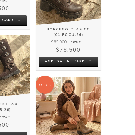
10
% OFF
500
 CARRITO
BORCEGO CLASICO
(01.FOCU.26)
$85.000
10
% OFF
$76.500
AGREGAR AL CARRITO
OFERTA
EBILLAS
B.26)
10
% OFF
500