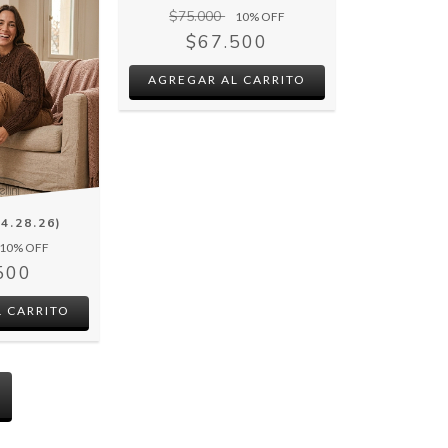
$75.000
10
% OFF
$67.500
AGREGAR AL CARRITO
4.28.26)
10
% OFF
500
 CARRITO