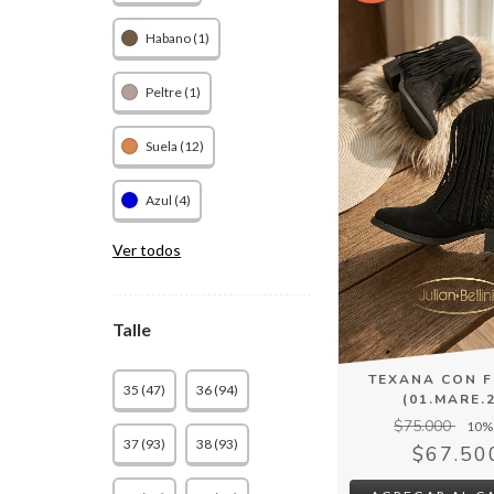
Habano (1)
Peltre (1)
Suela (12)
Azul (4)
Ver todos
Talle
TEXANA CON 
35 (47)
36 (94)
(01.MARE.
$75.000
10
%
37 (93)
38 (93)
$67.50