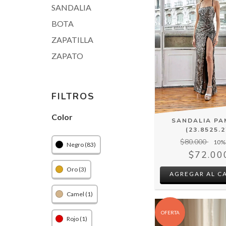
SANDALIA
BOTA
ZAPATILLA
ZAPATO
FILTROS
Color
SANDALIA PA
(23.8525.2
$80.000
10
%
Negro (83)
$72.00
Oro (3)
AGREGAR AL C
Camel (1)
OFERTA
Rojo (1)