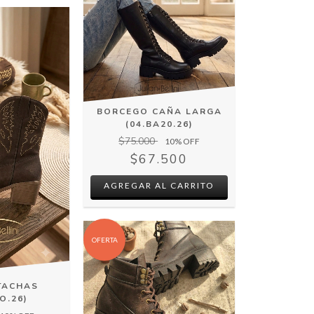
BORCEGO CAÑA LARGA
(04.BA20.26)
$75.000
10
% OFF
$67.500
AGREGAR AL CARRITO
OFERTA
TACHAS
O.26)