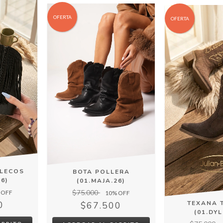
OFERTA
OFERTA
FLECOS
BOTA POLLERA
26)
(01.MAJA.26)
$75.000
 OFF
10
% OFF
0
TEXANA 
$67.500
(01.DYL