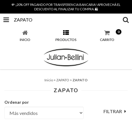
💸 ¡20% OFF PAGANDO POR TRANSFERENCIA BANCARIA! APROVECHÁ EL
DESCUENTO AL FINALIZAR TU COMPRA. 🛍️
ZAPATO
0
INICIO
PRODUCTOS
CARRITO
Inicio
>
ZAPATO
>
ZAPATO
ZAPATO
Ordenar por
FILTRAR