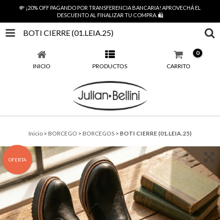
💸 ¡20% OFF PAGANDO POR TRANSFERENCIA BANCARIA! APROVECHÁ EL
DESCUENTO AL FINALIZAR TU COMPRA. 🛍️
BOTI CIERRE (01.LEIA.25)
0
INICIO
PRODUCTOS
CARRITO
Inicio
>
BORCEGO
>
BORCEGOS
>
BOTI CIERRE (01.LEIA.25)
OFERTA