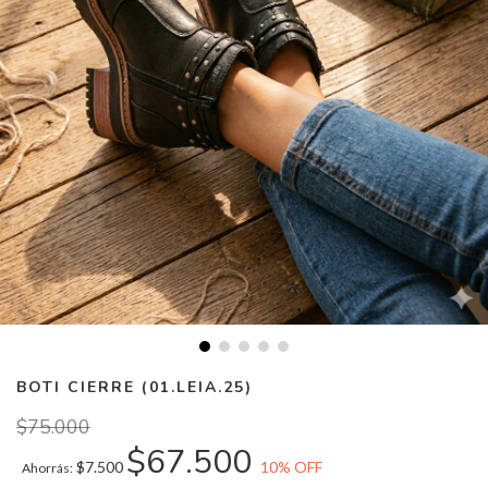
BOTI CIERRE (01.LEIA.25)
$75.000
$67.500
$7.500
10
% OFF
Ahorrás: