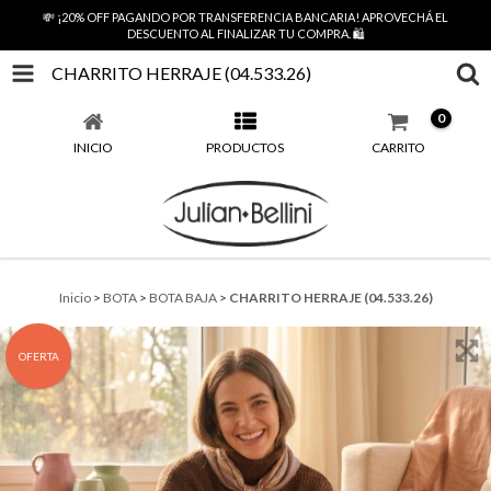
💸 ¡20% OFF PAGANDO POR TRANSFERENCIA BANCARIA! APROVECHÁ EL
DESCUENTO AL FINALIZAR TU COMPRA. 🛍️
CHARRITO HERRAJE (04.533.26)
0
INICIO
PRODUCTOS
CARRITO
Inicio
>
BOTA
>
BOTA BAJA
>
CHARRITO HERRAJE (04.533.26)
OFERTA