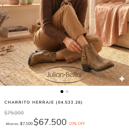
CHARRITO HERRAJE (04.533.26)
$75.000
$67.500
$7.500
10
% OFF
Ahorrás: