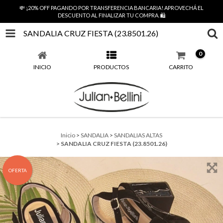
💸 ¡20% OFF PAGANDO POR TRANSFERENCIA BANCARIA! APROVECHÁ EL
DESCUENTO AL FINALIZAR TU COMPRA. 🛍️
SANDALIA CRUZ FIESTA (23.8501.26)
0
INICIO
PRODUCTOS
CARRITO
Inicio
>
SANDALIA
>
SANDALIAS ALTAS
>
SANDALIA CRUZ FIESTA (23.8501.26)
OFERTA