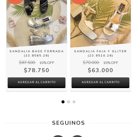
SANDALIA BASE FORRADA
SANDALIA FAJA Y GLITER
(33.8565.26)
(23.8510.26)
$87.500
$70.000
10
% OFF
10
% OFF
$78.750
$63.000
AGREGAR AL CARRITO
AGREGAR AL CARRITO
SEGUINOS