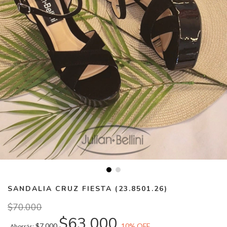
SANDALIA CRUZ FIESTA (23.8501.26)
$70.000
$63.000
$7.000
10
% OFF
Ahorrás: