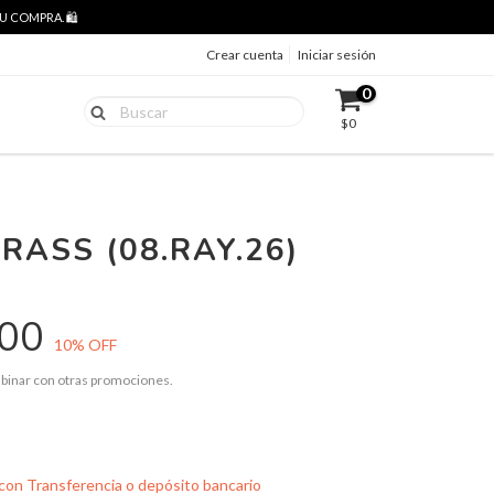
 COMPRA. 🛍️
Crear cuenta
Iniciar sesión
0
$0
RASS (08.RAY.26)
000
10
% OFF
binar con otras promociones.
on Transferencia o depósito bancario