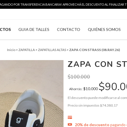
 PAGANDO POR TRANSFERENCIA BANCARIA! APROVECHÁ EL DESCUENTO AL FINALIZAR TU
CTOS
GUIA DE TALLES
CONTACTO
QUIÉNES SOMOS
Inicio
>
ZAPATILLA
>
ZAPATILLAS ALTAS
>
ZAPA CON STRASS (08.RAY.26)
ZAPA CON ST
$100.000
$90.
$10.000
Ahorrás:
El descuento puede modificarse al com
Precio sin impuestos
$74.380,17
20% de descuento
pagando c