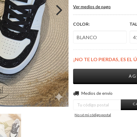
Ver medios de pago
COLOR:
TAL
¡NO TE LO PIERDAS, ES EL 
Entregas para el CP:
Medios de envío
C
No sé mi código postal