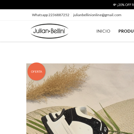
💸 ¡20% OFF
Whatsapp 2236887252
julianbellinionline@gmail.com
INICIO
PRODU
OFERTA